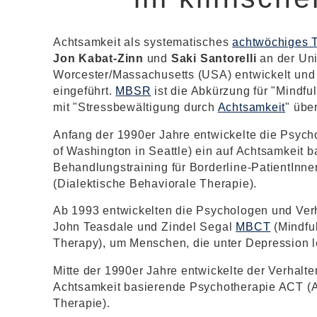
Achtsamkeit als systematisches
achtwöchiges T
Jon Kabat-Zinn
und
Saki Santorelli
an der Uni
Worcester/Massachusetts (USA) entwickelt und 
eingeführt.
MBSR
ist die Abkürzung für "Mindfu
mit "Stressbewältigung durch
Achtsamkeit
" übe
Anfang der 1990er Jahre entwickelte die Psych
of Washington in Seattle) ein auf Achtsamkeit b
Behandlungstraining für Borderline-PatientInne
(Dialektische Behaviorale Therapie).
Ab 1993 entwickelten die Psychologen und Ver
John Teasdale und Zindel Segal
MBCT
(Mindfu
Therapy), um Menschen, die unter Depression l
Mitte der 1990er Jahre entwickelte der Verhalt
Achtsamkeit basierende Psychotherapie ACT (
Therapie).