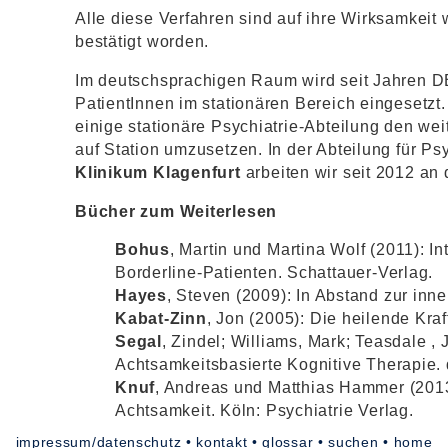
Alle diese Verfahren sind auf ihre Wirksamkeit 
bestätigt worden.
Im deutschsprachigen Raum wird seit Jahren D
PatientInnen im stationären Bereich eingesetzt.
einige stationäre Psychiatrie-Abteilung den we
auf Station umzusetzen. In der Abteilung für P
Klinikum Klagenfurt
arbeiten wir seit 2012 an
Bücher zum Weiterlesen
Bohus
, Martin und Martina Wolf (2011): Int
Borderline-Patienten. Schattauer-Verlag.
Hayes
, Steven (2009): In Abstand zur inn
Kabat-Zinn
, Jon (2005): Die heilende Kraf
Segal
, Zindel; Williams, Mark; Teasdale , 
Achtsamkeitsbasierte Kognitive Therapie. 
Knuf
, Andreas und Matthias Hammer (201
Achtsamkeit. Köln: Psychiatrie Verlag.
impressum/datenschutz
•
kontakt
•
glossar
•
suchen
•
home