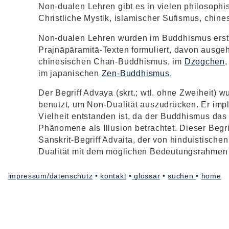
Non-dualen Lehren gibt es in vielen philosophi
Christliche Mystik, islamischer Sufismus, chin
Non-dualen Lehren wurden im Buddhismus erstm
Prajnāpāramitā-Texten formuliert, davon ausg
chinesischen Chan-Buddhismus, im
Dzogchen
im japanischen
Zen-Buddhismus
.
Der Begriff Advaya (skrt.; wtl. ohne Zweiheit)
benutzt, um Non-Dualität auszudrücken. Er impli
Vielheit entstanden ist, da der Buddhismus da
Phänomene als Illusion betrachtet. Dieser Begri
Sanskrit-Begriff Advaita, der von hinduistische
Dualität mit dem möglichen Bedeutungsrahmen 
impressum/datenschutz
•
kontakt
•
glossar
•
suchen
•
home